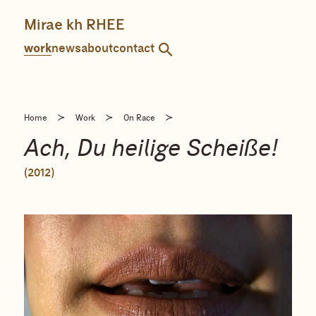
Skip
to
Mirae kh RHEE
content
work
news
about
contact
≻
≻
≻
Home
Work
On Race
Ach, Du heilige Scheiße!
(2012)