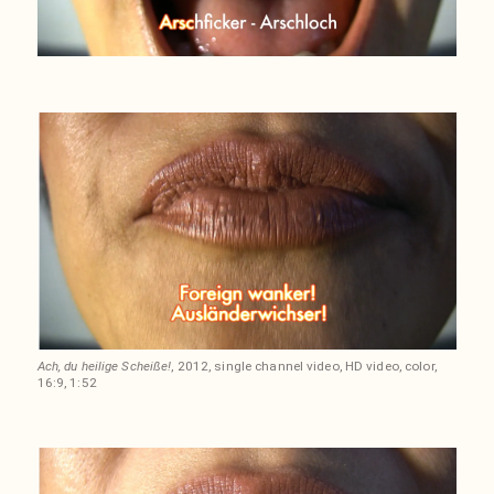
Ach, du heilige Scheiße!
, 2012, single channel video, HD video, color,
16:9, 1:52